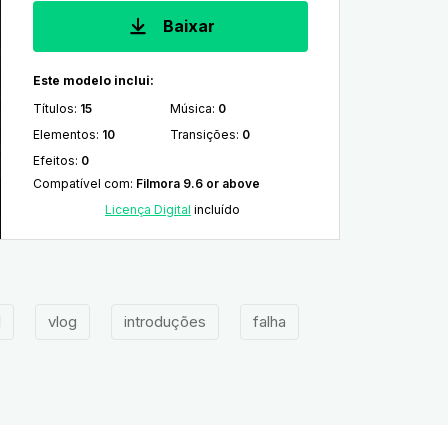
Baixar
Este modelo inclui:
Títulos
:
15
Música
:
0
Elementos
:
10
Transições
:
0
Efeitos
:
0
Compatível com
:
Filmora 9.6 or above
Licença Digital
incluído
l
vlog
introduções
falha