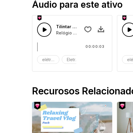
Áudio para este ativo
Tilintar de Relógio 02
Relógio tilintando
00:00:03
elétrico
Eletrónico
Máquina
elé
Recurosos Relacionad