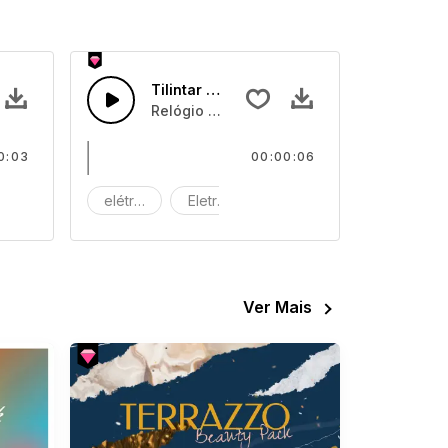
 04
Tilintar de Relógio 03
Relógio tilintando
0:03
00:00:06
áquina
elétrico
Eletrónico
Máquina
Ver Mais