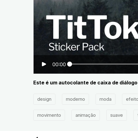
00:00
Este é um autocolante de caixa de diálogo 
design
moderno
moda
efeit
movimento
animação
suave