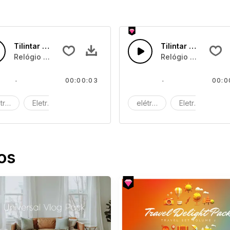
Tilintar de Relógio 01
Tilintar de Relógio
Relógio tilintando
Relógio tilintando
00:00:03
00:0
trico
Eletrónico
Máquina
elétrico
Eletrónico
M
os