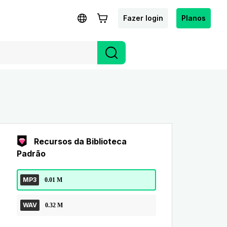
Fazer login
Planos
Recursos da Biblioteca
Padrão
MP3
0.01 M
WAV
0.32 M