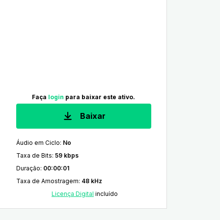
Faça
login
para baixar este ativo.
Baixar
Áudio em Ciclo
:
No
Taxa de Bits
:
59 kbps
Duração
:
00:00:01
Taxa de Amostragem
:
48 kHz
Licença Digital
incluído