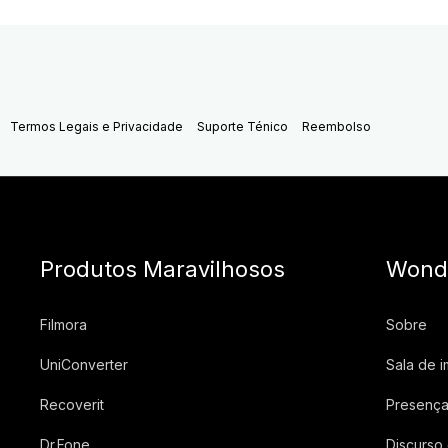
Termos Legais e Privacidade
Suporte Ténico
Reembolso
Produtos Maravilhosos
Wond
Filmora
Sobre
UniConverter
Sala de 
Recoverit
Presença
Dr.Fone
Discurso