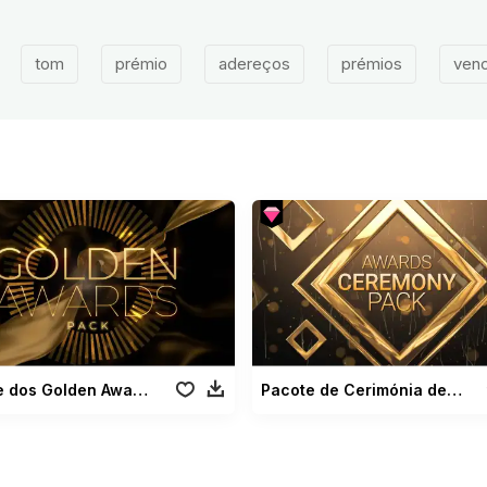
tom
prémio
adereços
prémios
ven
Pacote dos Golden Awards
Pacote de Cerimónia de Prémios