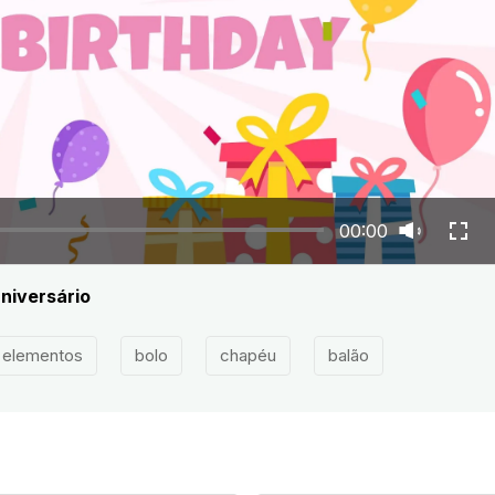
00:00
niversário
elementos
bolo
chapéu
balão