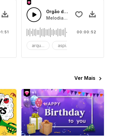
Orgão de Casamento
ria rítmica e melodias principais cativantes
zador e piano alegre com bateria de casa tropical
Melodia de órgão de casamento
01:51
00:00:52
undo
arquitetura
aspirante
bach
Ver Mais