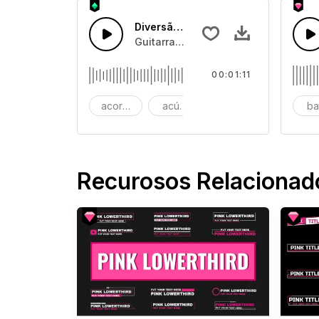
Diversão Polka
Guitarra Polka divertida e baixo, com 
00:01:11
acordeão
acústico
balcãs autênticos
ba
Recurosos Relacionad