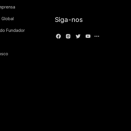
imprensa
Siga-nos
 Global
 do Fundador
osco