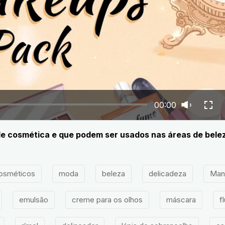
00:00
de cosmética e que podem ser usados nas áreas de bele
osméticos
moda
beleza
delicadeza
Man
emulsão
creme para os olhos
máscara
f