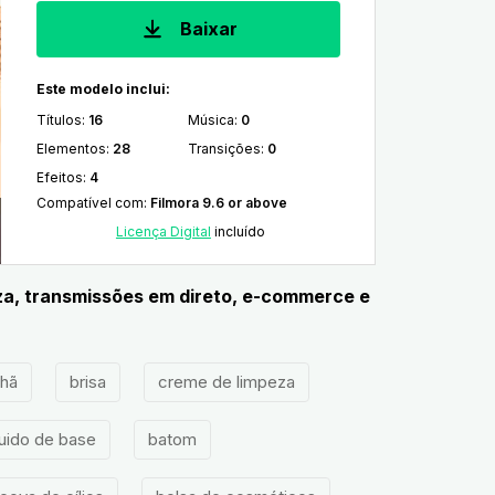
Baixar
Este modelo inclui:
Títulos
:
16
Música
:
0
Elementos
:
28
Transições
:
0
Efeitos
:
4
Compatível com
:
Filmora 9.6 or above
Licença Digital
incluído
za, transmissões em direto, e-commerce e
hã
brisa
creme de limpeza
luido de base
batom