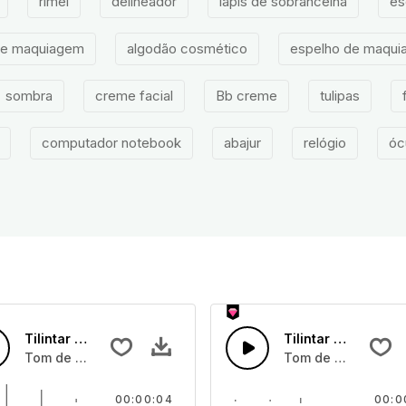
rímel
delineador
lápis de sobrancelha
es
de maquiagem
algodão cosmético
espelho de maqu
sombra
creme facial
Bb creme
tulipas
computador notebook
abajur
relógio
óc
Tilintar de Máquina
Tilintar de Máquin
Tom de tilintar de máquina
Tom de tilintar de
00:00:04
00:0