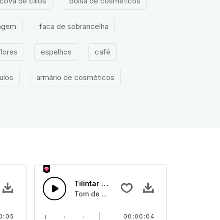
cova de cílios
bolsa de cosméticos
iagem
faca de sobrancelha
flores
espelhos
café
ulos
armário de cosméticos
a 03
Tilintar de Máquina 02
 máquina
Tom de tilintar de máquina
0:05
00:00:04