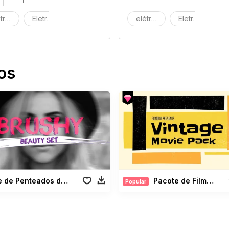
trico
Eletrónico
Máquina
elétrico
Eletrónico
M
os
Pacote de Penteados de Beleza
Pacote de Filmes Antigos
Popular