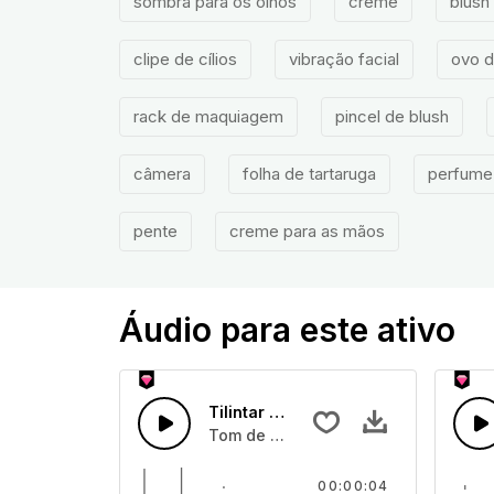
sombra para os olhos
creme
blush
clipe de cílios
vibração facial
ovo 
rack de maquiagem
pincel de blush
câmera
folha de tartaruga
perfume
pente
creme para as mãos
Áudio para este ativo
Tilintar de Máquina 05
Tom de tilintar de máquina
00:00:04