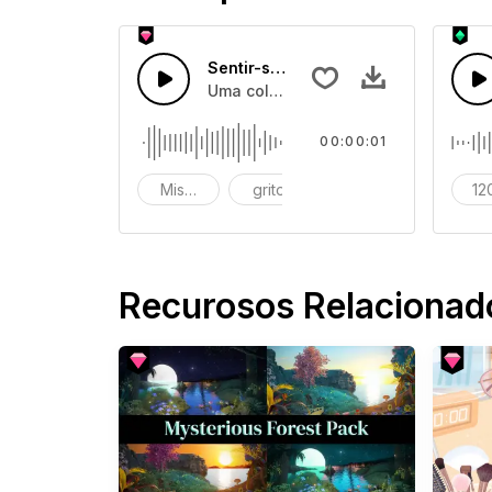
Sentir-se Horrível 60
Uma coleção de efeitos de sons de 
00:00:01
Miserável
grito
gritos
12
Recurosos Relacionad