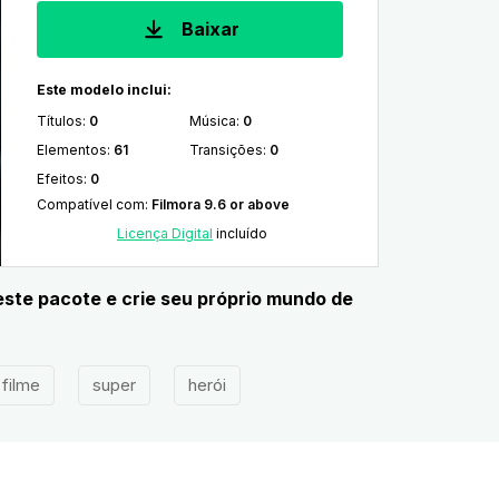
Baixar
Este modelo inclui:
Títulos
:
0
Música
:
0
Elementos
:
61
Transições
:
0
Efeitos
:
0
Compatível com
:
Filmora 9.6 or above
Licença Digital
incluído
este pacote e crie seu próprio mundo de
filme
super
herói