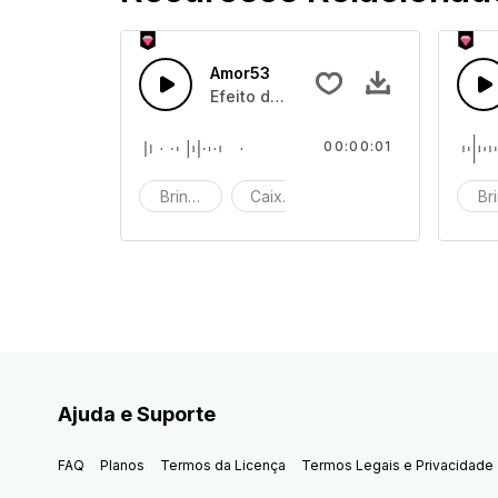
Amor53
Efeito de som de caixa de brinquedo
00:00:01
Brinquedo
Caixa de brinquedos
efeito de som
Br
Ajuda e Suporte
FAQ
Planos
Termos da Licença
Termos Legais e Privacidade