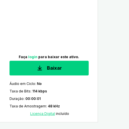
Faça
login
para baixar este ativo.
Baixar
Áudio em Ciclo
:
No
Taxa de Bits
:
114 kbps
Duração
:
00:00:01
Taxa de Amostragem
:
48 kHz
Licença Digital
incluído