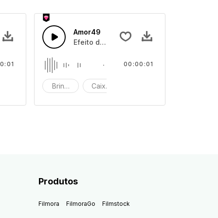
Amor49
aixa de brinquedos
Efeito de som de caixa de brinquedos
0:01
00:00:01
quedos
eito de som
Brinquedo
Caixa de brinquedos
efeito de som
Produtos
Filmora
FilmoraGo
Filmstock