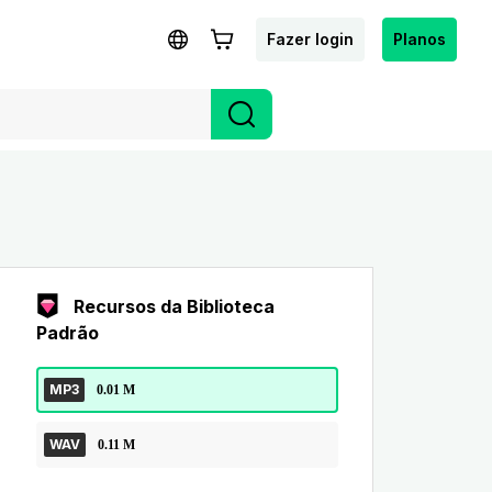
Fazer login
Planos
Recursos da Biblioteca
Padrão
MP3
0.01 M
WAV
0.11 M