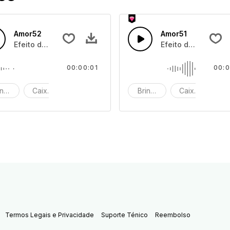
Amor52
Amor51
s
Efeito de som de caixa de brinquedos
Efeito de som de c
00:00:01
00:0
inquedo
Caixa de brinquedos
efeito de som
Brinquedo
Caixa de brin
ef
Termos Legais e Privacidade
Suporte Ténico
Reembolso