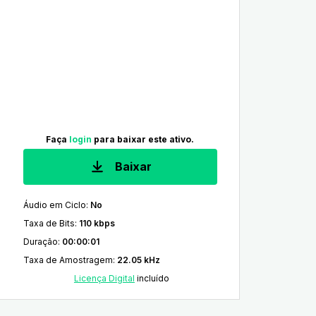
Faça
login
para baixar este ativo.
Baixar
Áudio em Ciclo
:
No
Taxa de Bits
:
110 kbps
Duração
:
00:00:01
Taxa de Amostragem
:
22.05 kHz
Licença Digital
incluído