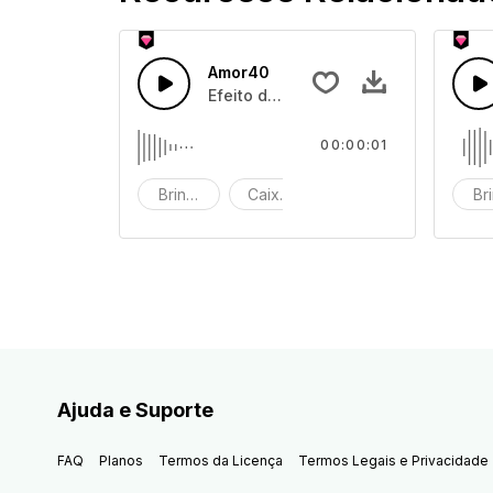
Amor40
Efeito de som de caixa de brinquedo
00:00:01
Brinquedo
Caixa de brinquedos
efeito de som
Br
Ajuda e Suporte
FAQ
Planos
Termos da Licença
Termos Legais e Privacidade