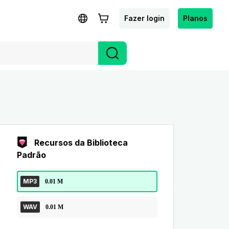
Fazer login
Planos
Recursos da Biblioteca
Padrão
MP3
0.01 M
WAV
0.01 M