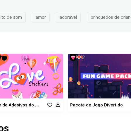
ito de som
amor
adorável
brinquedos de cria
Pacote de Adesivos do Amor
Pacote de Jogo Divertido
os