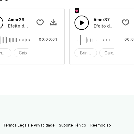
Amor39
Amor37
s
Efeito de som de caixa de brinquedos
Efeito de som de c
00:00:01
00:0
inquedo
Caixa de brinquedos
efeito de som
Brinquedo
Caixa de brin
ef
Termos Legais e Privacidade
Suporte Ténico
Reembolso