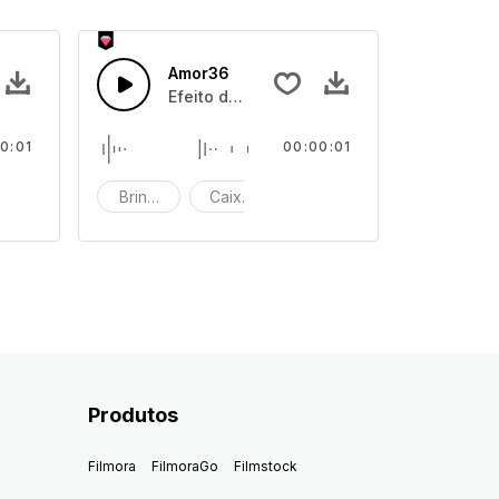
Amor36
aixa de brinquedos
Efeito de som de caixa de brinquedos
0:01
00:00:01
quedos
eito de som
Brinquedo
Caixa de brinquedos
efeito de som
Produtos
Filmora
FilmoraGo
Filmstock