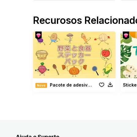
Recurosos Relacionad
Pacote de adesivos de legumes e talheres
Sticke
Novo
Ajuda e Suporte