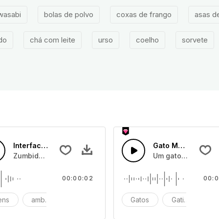
wasabi
bolas de polvo
coxas de frango
asas d
do
chá com leite
urso
coelho
sorvete
Interface de Zumbido
Gato Mastigando
ada
Zumbido de alerta que significa interface aberta.
Um gato ou gatos
00:00:02
00:0
iens
ambiente
fundo
Gatos
Gatinhos
M