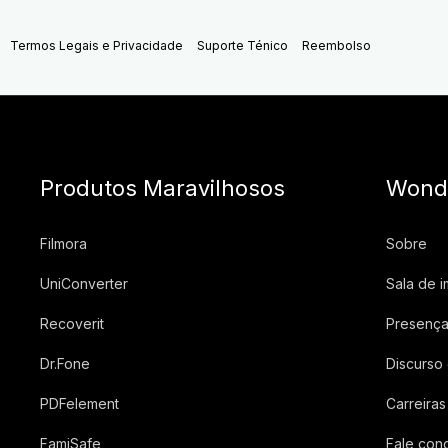
Termos Legais e Privacidade
Suporte Ténico
Reembolso
Produtos Maravilhosos
Wond
Filmora
Sobre
UniConverter
Sala de 
Recoverit
Presença
Dr.Fone
Discurso
PDFelement
Carreiras
FamiSafe
Fale con