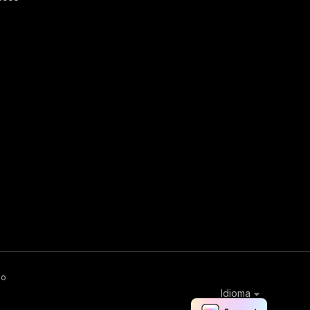
ão
Idioma