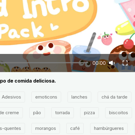
00:00
po de comida deliciosa.
Adesivos
emoticons
lanches
chá da tarde
 de creme
pão
torrada
pizza
biscoitos
s-quentes
morangos
café
hambúrgueres