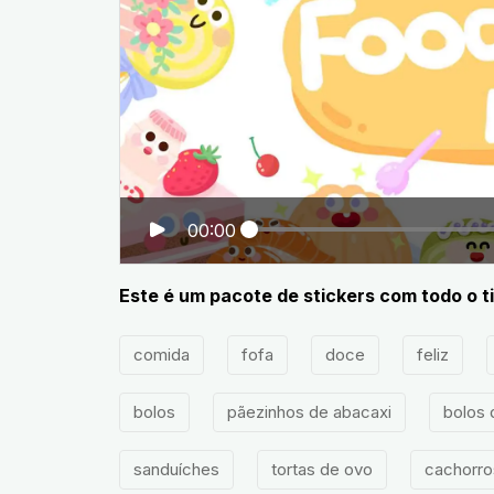
00:00
Este é um pacote de stickers com todo o ti
comida
fofa
doce
feliz
bolos
pãezinhos de abacaxi
bolos
sanduíches
tortas de ovo
cachorro