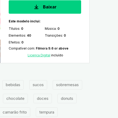
Baixar
Este modelo inclui:
Títulos
:
0
Música
:
0
Elementos
:
40
Transições
:
0
Efeitos
:
0
Compatível com
:
Filmora 9.6 or above
Licença Digital
incluído
bebidas
sucos
sobremesas
chocolate
doces
donuts
camarão frito
tempura