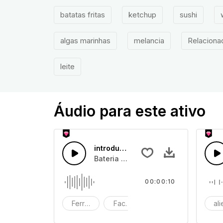
batatas fritas
ketchup
sushi
algas marinhas
melancia
Relaciona
leite
Áudio para este ativo
introdução de Rock COMPLETA
Bateria e guitarra de rock para ferro
00:00:10
Ferroada
Facada
explosão
al