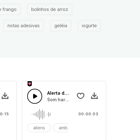
e frango
bolinhos de arroz
notas adesivas
geléia
iogurte
Alerta de Conexão da Interface
 comendo
Som harmónico prolongada criado durange
0:15
00:00:03
iar
aliens
ambiente
fundo