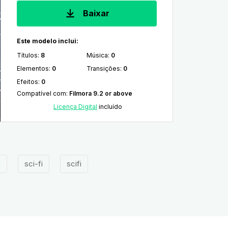
Baixar
Este modelo inclui:
Títulos
:
8
Música
:
0
Elementos
:
0
Transições
:
0
Efeitos
:
0
Compatível com
:
Filmora 9.2 or above
Licença Digital
incluído
a
sci-fi
scifi