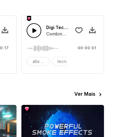
Digi Tec 38
ital
o de computação de alta tecnologia digital
Combinação de sonso de computação de al
0:17
00:00:01
tal
igi
alta tecnologia
tecnologia digital
digi
Ver Mais