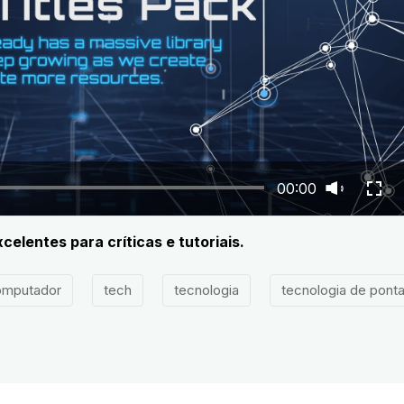
00:00
celentes para críticas e tutoriais.
omputador
tech
tecnologia
tecnologia de pont