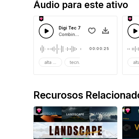
Áudio para este ativo
Digi Tec 7
Combinação de sonso de computação 
00:00:25
alta tecnologia
tecnologia digital
digi
al
Recurosos Relacionad