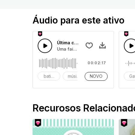
Áudio para este ativo
Última chamada
Uma faixa pop crescente agradável co
00:02:17
batidas
música
NOVO
instrumental
Ga
Recurosos Relacionad