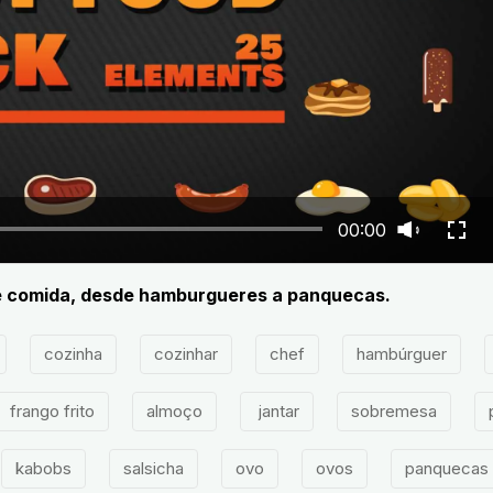
00:00
e comida, desde hamburgueres a panquecas.
cozinha
cozinhar
chef
hambúrguer
frango frito
almoço
jantar
sobremesa
kabobs
salsicha
ovo
ovos
panquecas