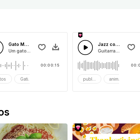
Gato Mastigando
Jazz com Guitarra
m sintetizadores, bateria rítmica e melodias principais cativa
Um gato ou gatos comendo
Guitarra de café j
00:00:15
00:
tos
Gatinhos
Miar
publicidade
animação
os