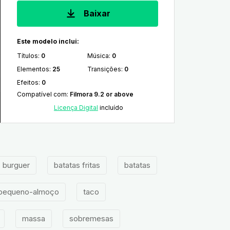
Baixar
Este modelo inclui:
Títulos
:
0
Música
:
0
Elementos
:
25
Transições
:
0
Efeitos
:
0
Compatível com
:
Filmora 9.2 or above
Licença Digital
incluído
burguer
batatas fritas
batatas
pequeno-almoço
taco
massa
sobremesas