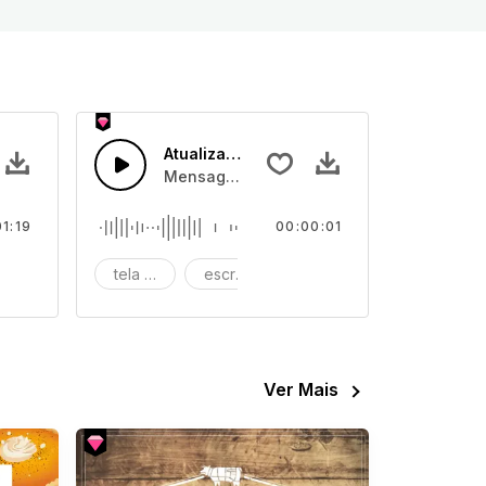
 em café
Atualização Rápida
ntes
azz com baixo francês e tarol suave
Mensagem rápido sendo digitada automati
01:19
00:00:01
bar
tela digital
escrita
inteligência artificial
Ver Mais