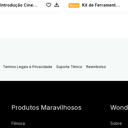
Introdução Cinemática
Kit de Ferramentas do Influenciador vol. 2
Novo
Termos Legais e Privacidade
Suporte Ténico
Reembolso
Produtos Maravilhosos
Wond
Filmora
Sobre