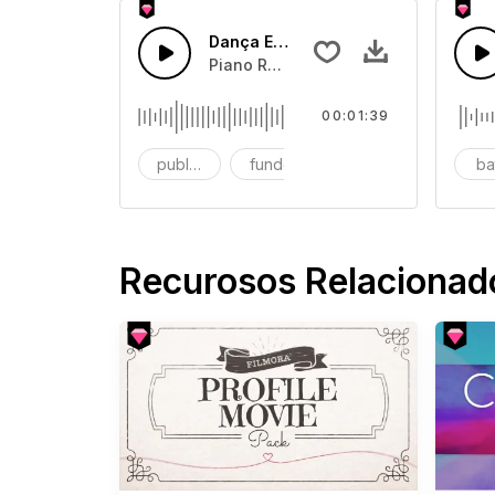
Dança Excêntrica Retro
Piano Retro atrevido com baixo e gui
00:01:39
publicidade
fundo
banda grande
ba
Recurosos Relacionad