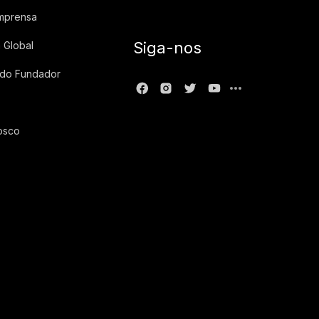
imprensa
Siga-nos
 Global
 do Fundador
osco