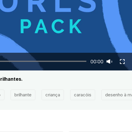
00:00
rilhantes.
o
brilhante
criança
caracóis
desenho à m