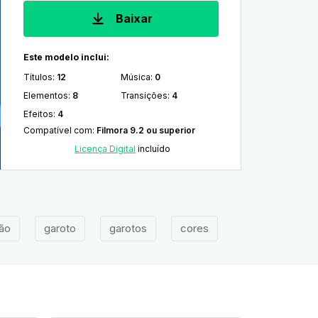
Baixar
Este modelo inclui:
Títulos
:
12
Música
:
0
Elementos
:
8
Transições
:
4
Efeitos
:
4
Compatível com
:
Filmora 9.2 ou superior
Licença Digital
incluído
ão
garoto
garotos
cores