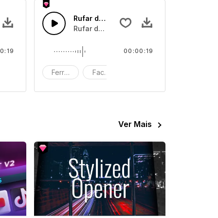
Rufar de tarol
Rufar de tarol
0:19
00:00:19
plosão
Ferroada
Facada
explosão
Ver Mais