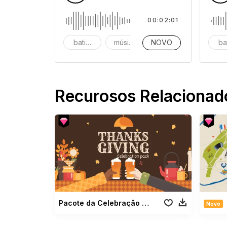
00:02:01
batidas
música
NOVO
instrumental
ba
Recurosos Relacionad
Pacote da Celebração do Dia de Ação de Graças
Novo