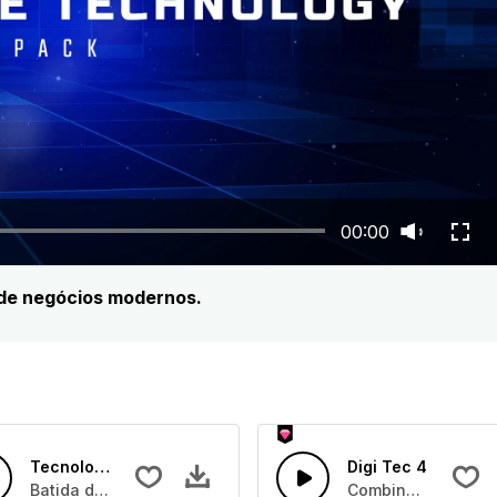
00:00
 de negócios modernos.
Tecnologia Futurista
Digi Tec 4
o chão com almofadas pulsantes e bateria anaógica
Batida de bateria em casa quatro no chão com almofadas p
Combinação de sons