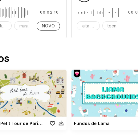
00:02:10
00:0
tidas
música
NOVO
instrumental
alta tecnologia
tecnologia digi
d
os
Petit Tour de Paris Pack
Fundos de Lama