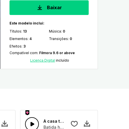
Baixar
Este modelo inclui:
Títulos
:
13
Música
:
0
Elementos
:
4
Transições
:
0
Efeitos
:
3
Compatível com
:
Filmora 9.6 or above
Licença Digital
incluído
A casa tecnológica
ulsantes e bateria anaógica
o de computação de alta tecnologia digital
Batida house de erro de conduta com sinte