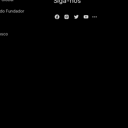
Siga-nos
 do Fundador
osco