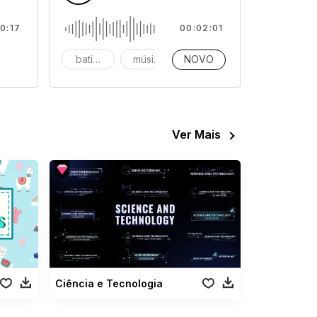
0:17
00:02:01
tal
igi
batidas
música
NOVO
instrumental
Ver Mais
Ciência e Tecnologia