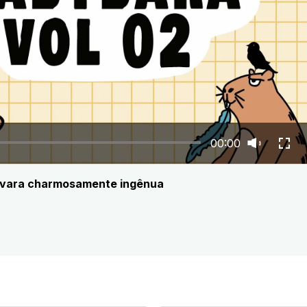
00:00
pivara charmosamente ingênua