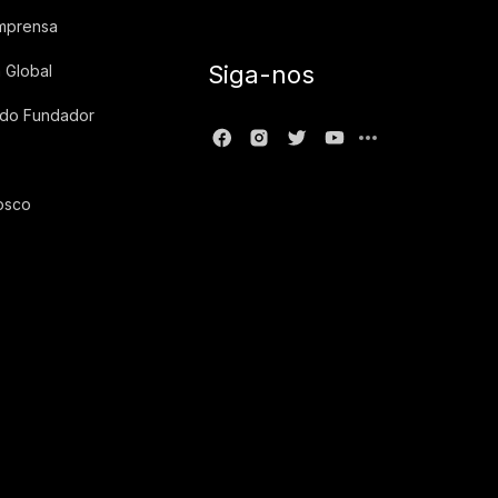
imprensa
Siga-nos
 Global
 do Fundador
osco