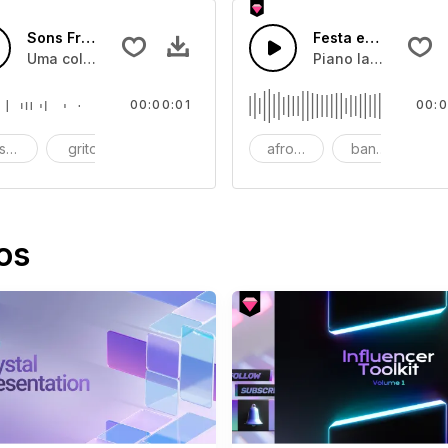
Sons Fracasso Épico 60
Festa em Cuba
gemidos e grunhidos, e rosnados de monstros
Uma coleção de efeitos de sons de gemidos e grunhidos, e
Piano latino, bater
00:00:01
00:0
serável
grito
gritos
afro-cubano
banda
br
os