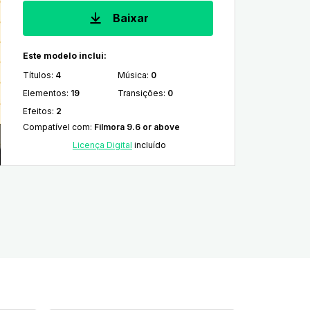
Baixar
Este modelo inclui:
Títulos
:
4
Música
:
0
Elementos
:
19
Transições
:
0
Efeitos
:
2
Compatível com
:
Filmora 9.6 or above
Licença Digital
incluído