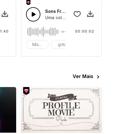
Sons Fracasso Épico 59
 rosnados de monstros
ias, percussões e baixo divertidos e animadores
Uma coleção de efeitos de sons de gemid
1:40
00:00:02
asil
Miserável
grito
gritos
Ver Mais