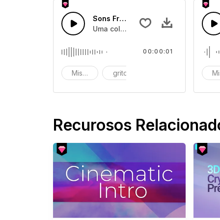
Sons Fracasso Épico 58
Uma coleção de efeitos de sons de 
00:00:01
Miserável
grito
gritos
Mi
Recurosos Relacionad