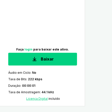
Faça
login
para baixar este ativo.
Baixar
Áudio em Ciclo
:
No
Taxa de Bits
:
222 kbps
Duração
:
00:00:01
Taxa de Amostragem
:
44.1 kHz
Licença Digital
incluído