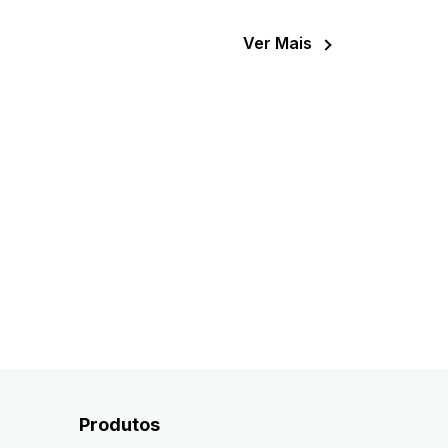
Ver Mais
sos
io ou efeitos de som de ambiente ruidosos
Produtos