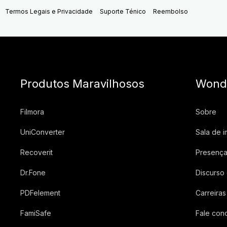
Termos Legais e Privacidade
Suporte Ténico
Reembolso
Produtos Maravilhosos
Wond
Filmora
Sobre
UniConverter
Sala de 
Recoverit
Presença
Dr.Fone
Discurso
PDFelement
Carreiras
FamiSafe
Fale con