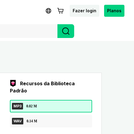
Fazer login
Planos
Recursos da Biblioteca
Padrão
MP3
0.02 M
WAV
0.14 M