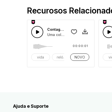
Recurosos Relacionad
Contagem Decrescente 39
Uma coleção de contagens decrescen
00:00:01
vida
relógio
NOVO
Alarme
v
Ajuda e Suporte