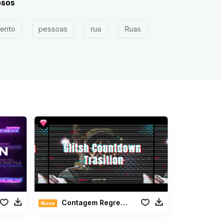
osos
hento
pessoas
rua
Ruas
Contagem Regressiva de Glitch Transição
Novo