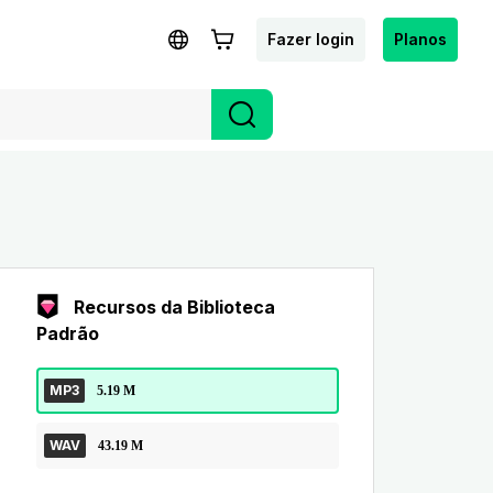
Fazer login
Planos
Recursos da Biblioteca
Padrão
MP3
5.19 M
WAV
43.19 M