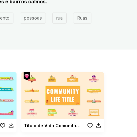
s e bairros calmos.
hento
pessoas
rua
Ruas
Título de Vida Comunitária