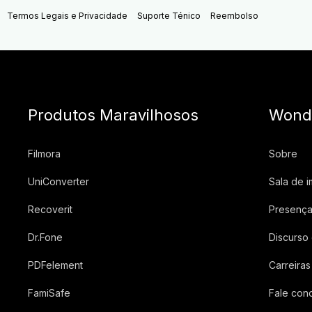
Termos Legais e Privacidade
Suporte Ténico
Reembolso
Produtos Maravilhosos
Wond
Filmora
Sobre
UniConverter
Sala de 
Recoverit
Presença
Dr.Fone
Discurso
PDFelement
Carreiras
FamiSafe
Fale con