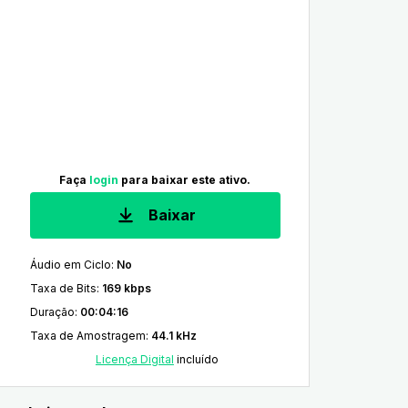
Faça
login
para baixar este ativo.
Baixar
Áudio em Ciclo
:
No
Taxa de Bits
:
169 kbps
Duração
:
00:04:16
Taxa de Amostragem
:
44.1 kHz
Licença Digital
incluído