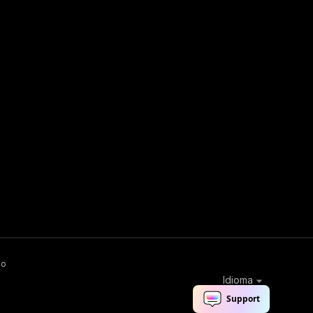
ão
Idioma