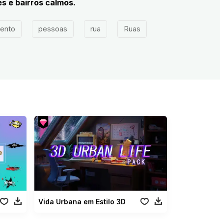
s e bairros calmos.
hento
pessoas
rua
Ruas
Vida Urbana em Estilo 3D