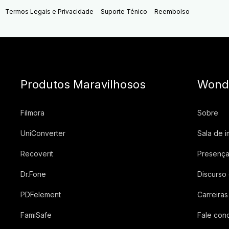
Termos Legais e Privacidade
Suporte Ténico
Reembolso
Produtos Maravilhosos
Wond
Filmora
Sobre
UniConverter
Sala de 
Recoverit
Presença
Dr.Fone
Discurso
PDFelement
Carreiras
FamiSafe
Fale con