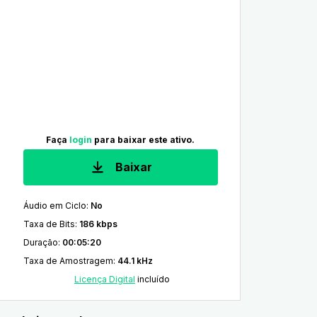
Faça
login
para baixar este ativo.
Baixar
Áudio em Ciclo
:
No
Taxa de Bits
:
186 kbps
Duração
:
00:05:20
Taxa de Amostragem
:
44.1 kHz
Licença Digital
incluído