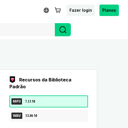
Fazer login
Planos
Recursos da Biblioteca
Padrão
MP3
7.13 M
WAV
53.86 M