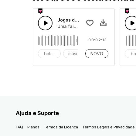
Jogos de pista
Uma faixa pop crescente agradável co
00:02:13
batidas
música
NOVO
instrumental
ba
Ajuda e Suporte
FAQ
Planos
Termos da Licença
Termos Legais e Privacidade