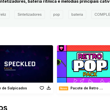
tetizadores, bateria rítmica e melodias principais cati
feliz
Sintetizadores
pop
bateria
COMPL
e de Salpicados
Pacote de Retro Pop
Novo
os