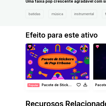
Uma faixa pop crescente agradável com sin
batidas
música
instrumental
Efeito para este ativo
Pacote de Stickers de Pop Urbano
Pacot
Popular
Recurosos Relacionad