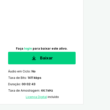
Faça
login
para baixar este ativo.
Baixar
Áudio em Ciclo
:
No
Taxa de Bits
:
1411 kbps
Duração
:
00:02:43
Taxa de Amostragem
:
44.1 kHz
Licença Digital
incluído