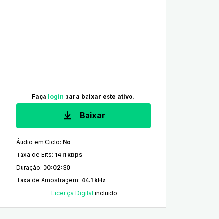
Faça
login
para baixar este ativo.
Baixar
Áudio em Ciclo
:
No
Taxa de Bits
:
1411 kbps
Duração
:
00:02:30
Taxa de Amostragem
:
44.1 kHz
Licença Digital
incluído