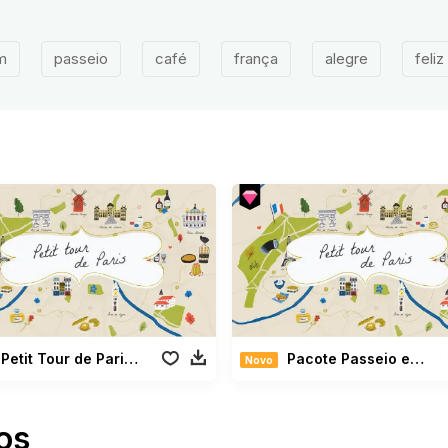
m
passeio
café
frança
alegre
feliz
Petit Tour de Paris Pack
Pacote Passeio em Paris
Novo
os