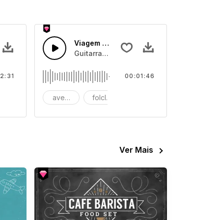
y Rock
Viagem Acústica Folclórica
ixo e bateria
ntry Harmónica com bateria de meio-tempo
Guitarra folclórica acústica com pisadas 
2:31
00:01:46
uegrass
aventura acústica
folclórico acústico
ação
Ver Mais