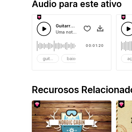
Áudio para este ativo
Guitarra Acústica de Fogueira
Uma nota suave e relaxante de guita
00:01:20
guitarra acústica
baixo
saltitante
a
Recurosos Relacionad