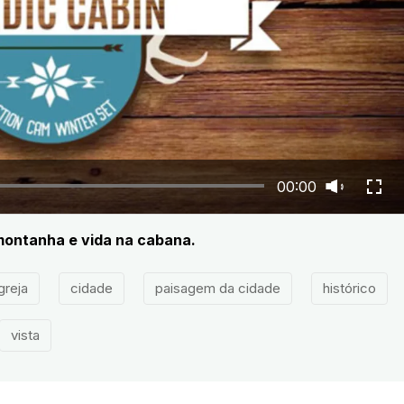
00:00
montanha e vida na cabana.
greja
cidade
paisagem da cidade
histórico
vista