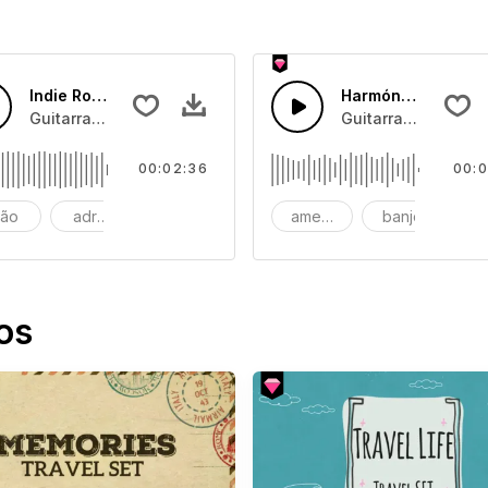
Indie Rock Animador
Harmónica Countr
rra acústica
Guitarra indie rock divertida e animadora com guitarra de ba
Guitarra Rock Cou
00:02:36
00:0
ção
adrenalina
publicidade
americana
banjo
bl
os