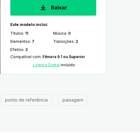
Baixar
Este modelo inclui:
Títulos
:
11
Música
:
0
Elementos
:
7
Transições
:
2
Efeitos
:
2
Compatível com
:
Filmora 9.1 ou Superior
Licença Digital
incluído
ponto de referência
paisagem