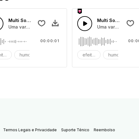
42
Multi Sons de Desenhos Animados 41
Multi Sons de Des
vertidos de desenhos animados, e sons de partidas
Uma variedade de efeitos de som divertidos de desenhos a
Uma variedade de e
00:00:01
00:0
eitos de som
humor
partida
efeitos de som
humor
pa
Termos Legais e Privacidade
Suporte Ténico
Reembolso