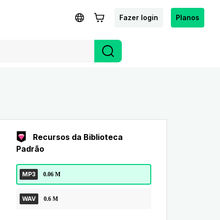
Fazer login
Planos
Recursos da Biblioteca
Padrão
MP3
0.06 M
WAV
0.6 M