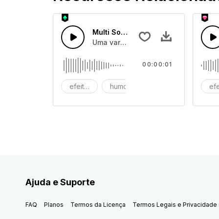
Multi Sons de Desenhos Animados 
Uma variedade de efeitos de som di
00:00:01
efeitos de som
humor
partida
ef
Ajuda e Suporte
FAQ
Planos
Termos da Licença
Termos Legais e Privacidade