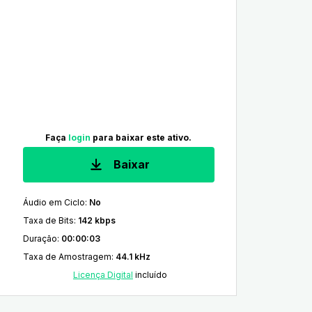
Faça
login
para baixar este ativo.
Baixar
Áudio em Ciclo
:
No
Taxa de Bits
:
142 kbps
Duração
:
00:00:03
Taxa de Amostragem
:
44.1 kHz
Licença Digital
incluído