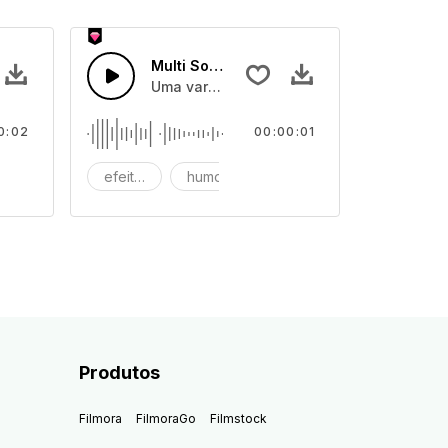
enhos Animados 40
Multi Sons de Desenhos Animados 39
nimados, e sons de partidas
feitos de som divertidos de desenhos animados, e sons de par
Uma variedade de efeitos de som diverti
0:02
00:00:01
rtida
efeitos de som
humor
partida
Produtos
Filmora
FilmoraGo
Filmstock