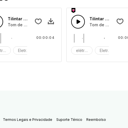
Tilintar de Máquina 05
Tilintar de Máquin
Tom de tilintar de máquina
Tom de tilintar de
00:00:04
00:0
trico
Eletrónico
Máquina
elétrico
Eletrónico
M
Termos Legais e Privacidade
Suporte Ténico
Reembolso