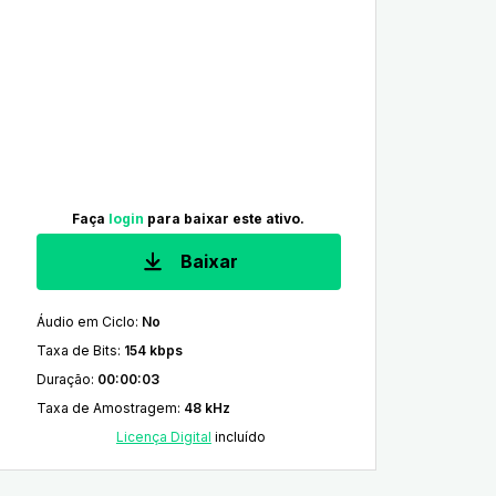
Faça
login
para baixar este ativo.
Baixar
Áudio em Ciclo
:
No
Taxa de Bits
:
154 kbps
Duração
:
00:00:03
Taxa de Amostragem
:
48 kHz
Licença Digital
incluído