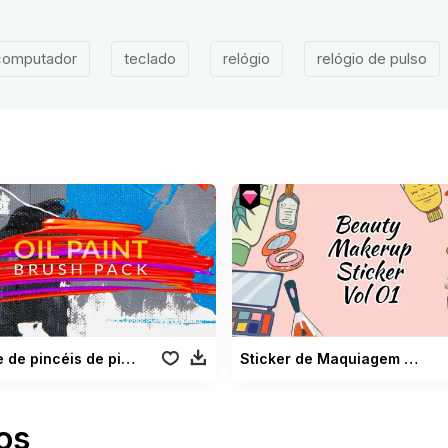
computador
teclado
relógio
relógio de pulso
Pacote de pincéis de pintura a óleo
Sticker de Maquiagem de Beleza
os