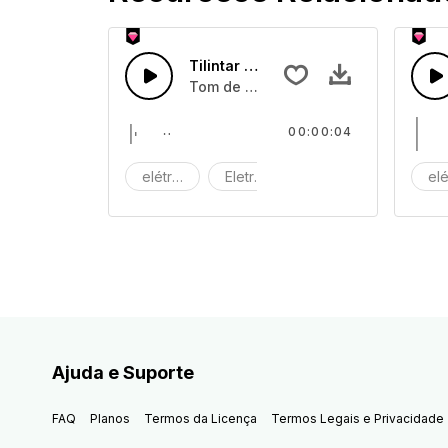
Tilintar de Máquina 06
Tom de tilintar de máquina
00:00:04
elétrico
Eletrónico
Máquina
elé
Ajuda e Suporte
FAQ
Planos
Termos da Licença
Termos Legais e Privacidade