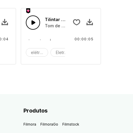
a 04
Tilintar de Máquina 03
 máquina
Tom de tilintar de máquina
0:04
00:00:05
áquina
elétrico
Eletrónico
Máquina
Produtos
Filmora
FilmoraGo
Filmstock