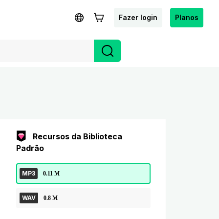
Fazer login
Planos
Recursos da Biblioteca
Padrão
MP3
0.11 M
WAV
0.8 M