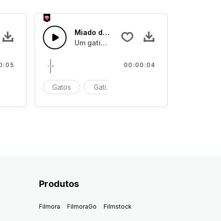
8
Miado de Gatinho 7
inhos miando
Um gatinho ou gatinhos miando
0:05
00:00:04
iar
Gatos
Gatinhos
Miar
Produtos
Filmora
FilmoraGo
Filmstock