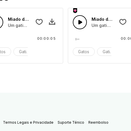
Miado de Gatinho 9
Miado de Gatinho 
Um gatinho ou gatinhos miando
Um gatinho ou gat
00:00:05
00:0
tos
Gatinhos
Miar
Gatos
Gatinhos
M
Termos Legais e Privacidade
Suporte Ténico
Reembolso