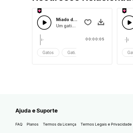
Miado de Gatinho 10
Um gatinho ou gatinhos miando
00:00:05
Gatos
Gatinhos
Miar
Ga
Ajuda e Suporte
FAQ
Planos
Termos da Licença
Termos Legais e Privacidade