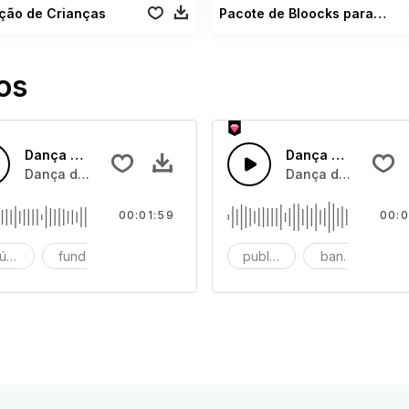
ção de Crianças
Pacote de Bloocks para crianças
os
Dança a Três com Jazz
Dança com Comédi
gre com baixo e xilofone
Dança de trio jazz, piano, baixo de violoncelo e bateria e hi
Dança de guitarra 
00:01:59
00:0
ústico
fundo
música de fundo
publicidade
banda
l