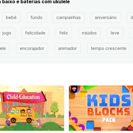
 baixo e baterias com ukulele
bebé
fundo
campainhas
aniversário
d
jogo
felicidade
feliz
miúdos
leve
ele
encorajador
animador
tempo crescente