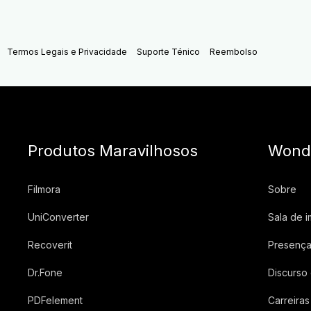
Termos Legais e Privacidade
Suporte Ténico
Reembolso
Produtos Maravilhosos
Wond
Filmora
Sobre
UniConverter
Sala de 
Recoverit
Presença
Dr.Fone
Discurso
PDFelement
Carreiras