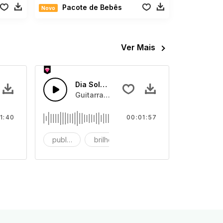
Pacote de Bebês
Novo
Ver Mais
a de Jazz
Dia Solarengo com Jazz
-hats
jazz atrevida e baixo com dança de bateria retro
Guitarra jazz divertida com baixo e bater
1:40
00:01:57
atão
publicidade
brilho
corporação