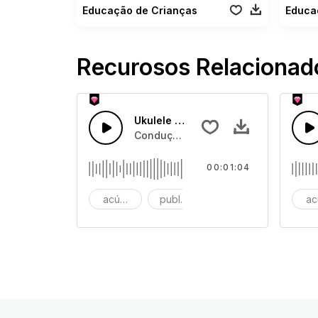
Educação de Crianças
Educa
Recurosos Relacionad
Ukulele alegre
Condução de ukulele divertido e aler
00:01:04
acústico
publicidade
fundo
ac