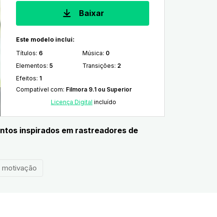
Baixar
Este modelo inclui:
Títulos
:
6
Música
:
0
Elementos
:
5
Transições
:
2
Efeitos
:
1
Compatível com
:
Filmora 9.1 ou Superior
Licença Digital
incluído
mentos inspirados em rastreadores de
motivação