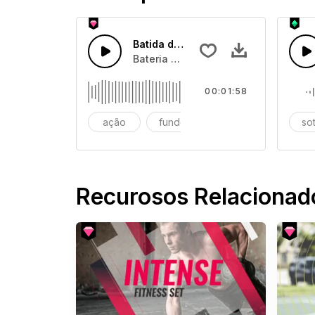
Batida de Trap de Esportes
Bateria hip-hop com condução de sin
00:01:58
ação
fundo
basquetebol
so
Recurosos Relacionad