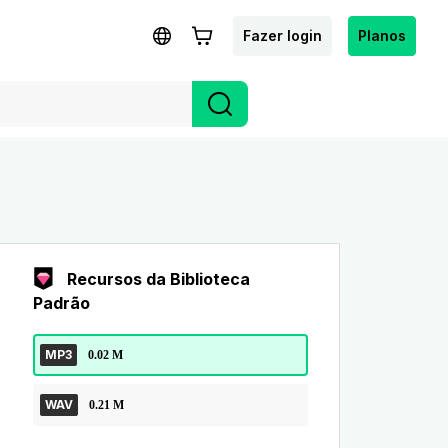
Fazer login
Planos
Recursos da Biblioteca
Padrão
MP3
0.02 M
WAV
0.21 M