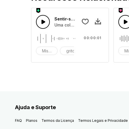
Sentir-se Horrível 42
Uma coleção de efeitos de sons de 
00:00:01
Miserável
grito
gritos
Mi
Ajuda e Suporte
FAQ
Planos
Termos da Licença
Termos Legais e Privacidade