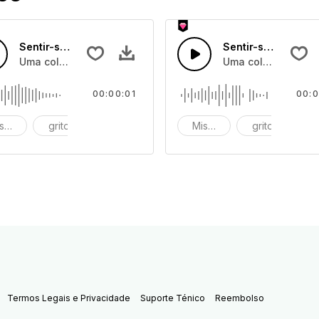
Sentir-se Horrível 41
Sentir-se Horrível 
gemidos e grunhidos, e rosnados de monstros
Uma coleção de efeitos de sons de gemidos e grunhidos, e
Uma coleção de ef
00:00:01
00:0
serável
grito
gritos
Miserável
grito
gr
Termos Legais e Privacidade
Suporte Ténico
Reembolso