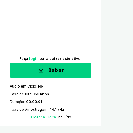
Faça
login
para baixar este ativo.
Baixar
Áudio em Ciclo
:
No
Taxa de Bits
:
153 kbps
Duração
:
00:00:01
Taxa de Amostragem
:
44.1 kHz
Licença Digital
incluído