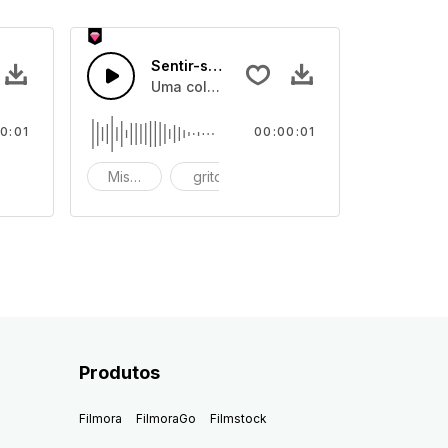
38
Sentir-se Horrível 37
 rosnados de monstros
eitos de sons de gemidos e grunhidos, e rosnados de monstros
Uma coleção de efeitos de sons de gemid
0:01
00:00:01
itos
Miserável
grito
gritos
Produtos
Filmora
FilmoraGo
Filmstock