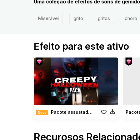
Uma coleção de efeitos de sons de gemido
Miserável
grito
gritos
choro
Efeito para este ativo
Pacote assustador de Halloween
Pacot
Novo
Recurosos Relacionad