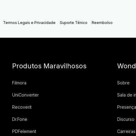
Termos Legais e Privacidade
Suporte Ténico
Reembolso
Produtos Maravilhosos
Wond
Filmora
Sobre
UniConverter
Sala de 
Recoverit
Presença
Dr.Fone
Discurso
PDFelement
Carreiras