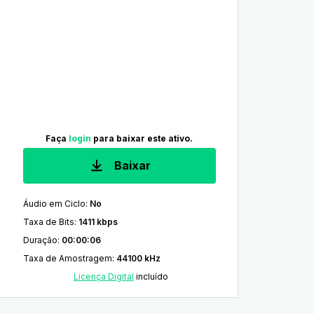
Faça
login
para baixar este ativo.
Baixar
Áudio em Ciclo
:
No
Taxa de Bits
:
1411 kbps
Duração
:
00:00:06
Taxa de Amostragem
:
44100 kHz
Licença Digital
incluído