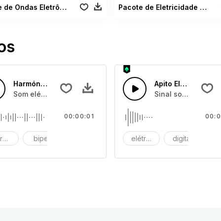
Pacote de Ondas Eletrônicas
Pacote de Eletricidade de Blockbuster
os
Harmónica Elétrica
Apito Elétrico
ndo digitado automaticamente numa tela digital.
Som elétrico harmónico suave e súbtil criado com uma mesa
Sinal sonoro elétri
00:00:01
00:0
rmónica
bipe
único
elétrico
digital
b