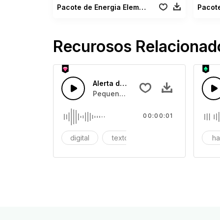
Pacote de Energia Elementar
Recurosos Relacionad
Alerta de Texto Elétrico
Pequeno arquivo de texto digital se
00:00:01
digital
texto
escrita digital
ha