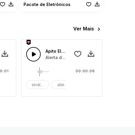
Pacote de Eletrônicos
Ver Mais
Apito Elétrico
 de som elétrica.
co seguido de poeira elétrica.
Alerta de máquina elétrica tocando quatro
0:01
00:00:06
ipe
sinal sonoro
alarme
notificação