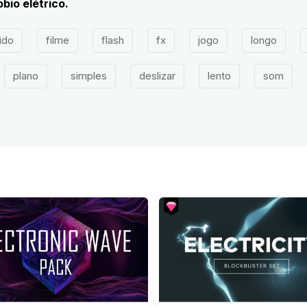
bio elétrico.
ido
filme
flash
fx
jogo
longo
plano
simples
deslizar
lento
som