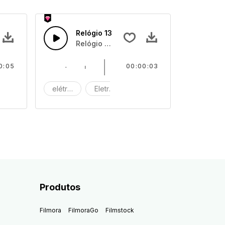
Relógio 13
Relógio tilintando
0:05
00:00:03
áquina
elétrico
Eletrónico
Máquina
Produtos
Filmora
FilmoraGo
Filmstock