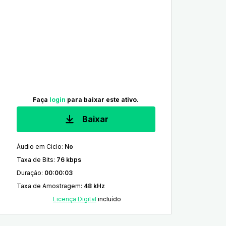
Faça
login
para baixar este ativo.
Baixar
Áudio em Ciclo
:
No
Taxa de Bits
:
76 kbps
Duração
:
00:00:03
Taxa de Amostragem
:
48 kHz
Licença Digital
incluído