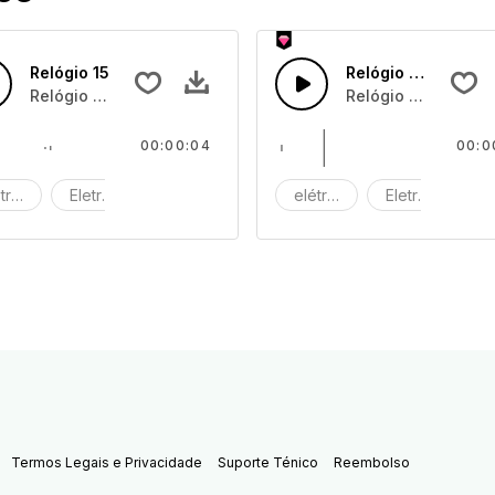
Relógio 15
Relógio 14
Relógio tilintando
Relógio tilintando
00:00:04
00:0
trico
Eletrónico
Máquina
elétrico
Eletrónico
M
Termos Legais e Privacidade
Suporte Ténico
Reembolso