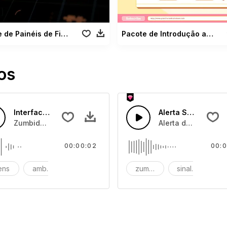
Pacote de Painéis de Ficção Científica
Pacote de Introdução ao Chat
os
Interface de Zumbido
Alerta Sonoro
uma batida rápida.
Zumbido de alerta que significa interface aberta.
Alerta de som cria
00:00:02
00:0
iens
ambiente
fundo
zumbido
sinal sonoro
al