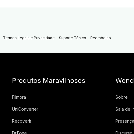
Termos Legais e Privacidade
Suporte Ténico
Reembolso
Produtos Maravilhosos
Wond
Filmora
Sobre
UniConverter
Sala de 
Recoverit
Presença
Dr.Fone
Discurso