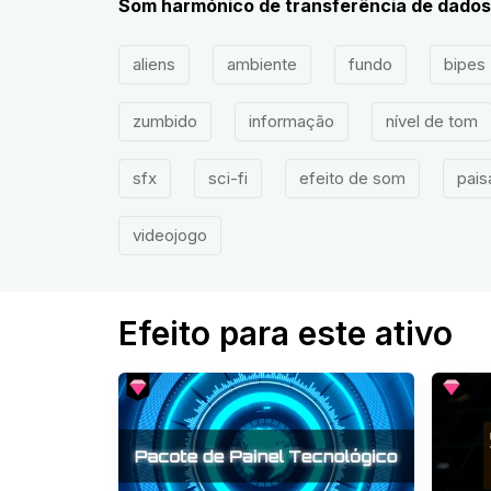
Som harmónico de transferência de dados 
aliens
ambiente
fundo
bipes
zumbido
informação
nível de tom
sfx
sci-fi
efeito de som
pais
videojogo
Efeito para este ativo