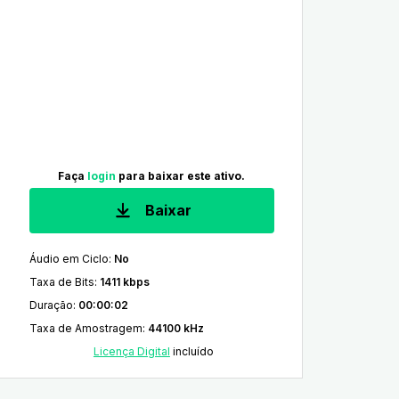
Faça
login
para baixar este ativo.
Baixar
Áudio em Ciclo
:
No
Taxa de Bits
:
1411 kbps
Duração
:
00:00:02
Taxa de Amostragem
:
44100 kHz
Licença Digital
incluído