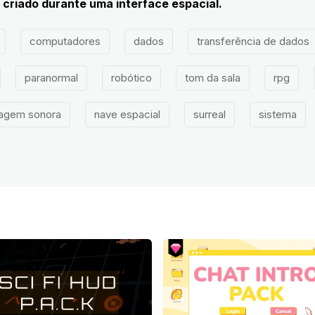
criado durante uma interface espacial.
computadores
dados
transferência de dados
paranormal
robótico
tom da sala
rpg
agem sonora
nave espacial
surreal
sistema