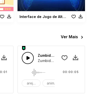
Interface de Jogo de Alta Tecnologia
Ver Mais
Zumbido Quebradiço
do através de uma mesa de som.
Zumbido dramático e tremendo.
0:01
00:00:05
erta
arejado
animação
efeito