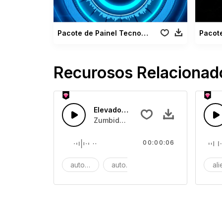
Pacote de Painel Tecnológico
Recurosos Relacionad
Elevador para Automóvel
Zumbido eletrónico terminando com 
00:00:06
automático
automóvel
carro
al